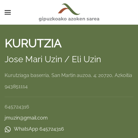
Skip to main content
KURUTZIA
Jose Mari Uzin / Eli Uzin
Kurutziaga baserria, San Martin auzoa, 4; 20720, Azkoitia
943851114
645724316
jmuzin@gmail.com
WhatsApp 645724316