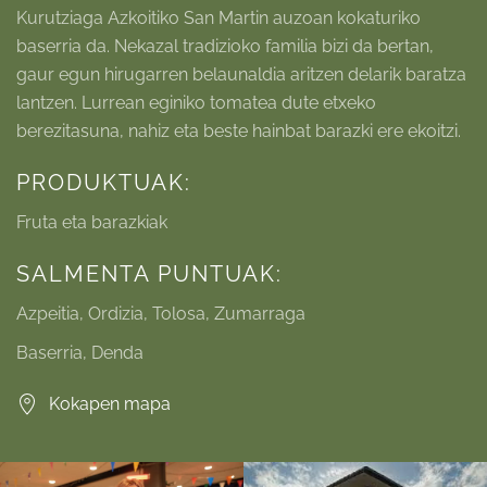
Kurutziaga Azkoitiko San Martin auzoan kokaturiko
baserria da. Nekazal tradizioko familia bizi da bertan,
gaur egun hirugarren belaunaldia aritzen delarik baratza
lantzen. Lurrean eginiko tomatea dute etxeko
berezitasuna, nahiz eta beste hainbat barazki ere ekoitzi.
PRODUKTUAK:
Fruta eta barazkiak
SALMENTA PUNTUAK:
Azpeitia, Ordizia, Tolosa, Zumarraga
Baserria, Denda
Kokapen mapa