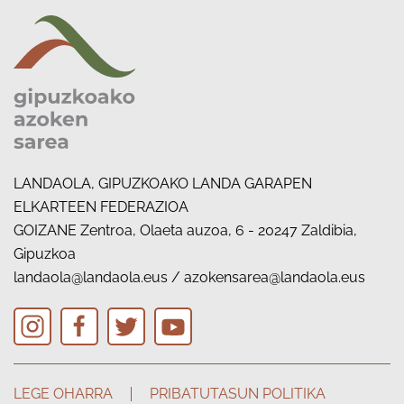
LANDAOLA, GIPUZKOAKO LANDA GARAPEN
ELKARTEEN FEDERAZIOA
GOIZANE Zentroa, Olaeta auzoa, 6 - 20247 Zaldibia,
Gipuzkoa
landaola@landaola.eus
/
azokensarea@landaola.eus
LEGE OHARRA
PRIBATUTASUN POLITIKA