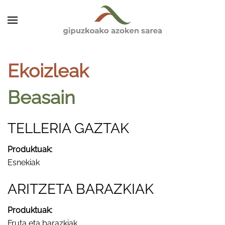
Skip to main content
Ekoizleak
Beasain
TELLERIA GAZTAK
Produktuak:
Esnekiak
ARITZETA BARAZKIAK
Produktuak:
Fruta eta barazkiak.