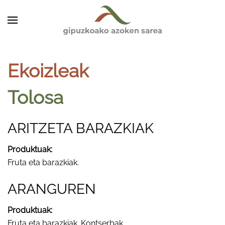
Skip to main content
Ekoizleak
Tolosa
ARITZETA BARAZKIAK
Produktuak:
Fruta eta barazkiak.
ARANGUREN
Produktuak:
Fruta eta barazkiak. Kontserbak.