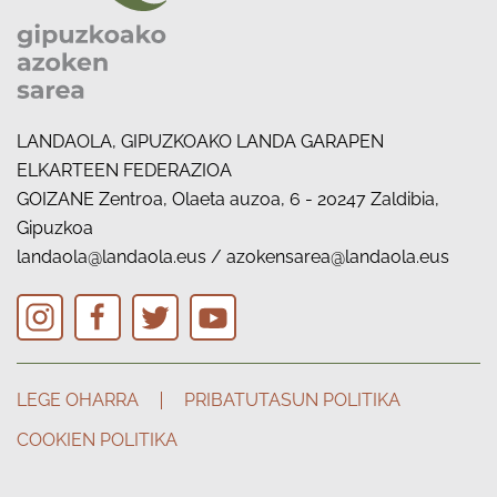
LANDAOLA, GIPUZKOAKO LANDA GARAPEN
ELKARTEEN FEDERAZIOA
GOIZANE Zentroa, Olaeta auzoa, 6 - 20247 Zaldibia,
Gipuzkoa
landaola@landaola.eus
/
azokensarea@landaola.eus
LEGE OHARRA
PRIBATUTASUN POLITIKA
COOKIEN POLITIKA