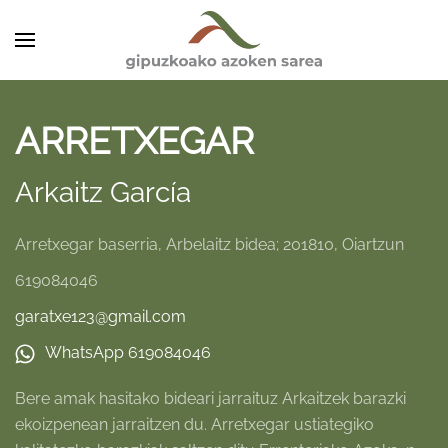
Skip to main content
ARRETXEGAR
Arkaitz García
Arretxegar baserria, Arbelaitz bidea; 201810, Oiartzun
619084046
garatxe123@gmail.com
WhatsApp 619084046
Bere amak hasitako bideari jarraituz Arkaitzek barazki
ekoizpenean jarraitzen du. Arretxegar ustiategiko