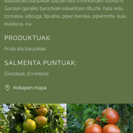
kalitatezko barazkiak saltzen ditu Errenteriako Azoka-n.
Garaian garaiko barazkiak eskaintzen dituzte, hala nola,
tomatea, letxuga, tipulina, piper berdea, pipermiña, kuia,
kuiatxoa, e.a.
PRODUKTUAK:
Fruta eta barazkiak.
SALMENTA PUNTUAK:
Ekoizleak, Errenteria
Kokapen mapa