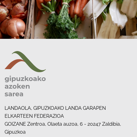
LANDAOLA, GIPUZKOAKO LANDA GARAPEN
ELKARTEEN FEDERAZIOA
GOIZANE Zentroa, Olaeta auzoa, 6 - 20247 Zaldibia,
Gipuzkoa