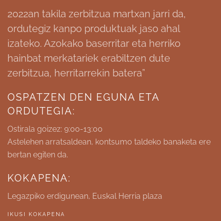
2022an takila zerbitzua martxan jarri da,
ordutegiz kanpo produktuak jaso ahal
izateko. Azokako baserritar eta herriko
hainbat merkatariek erabiltzen dute
zerbitzua, herritarrekin batera”
OSPATZEN DEN EGUNA ETA
ORDUTEGIA:
Ostirala goizez: 9:00-13:00
Astelehen arratsaldean, kontsumo taldeko banaketa ere
bertan egiten da.
KOKAPENA:
Legazpiko erdigunean, Euskal Herria plaza
IKUSI KOKAPENA