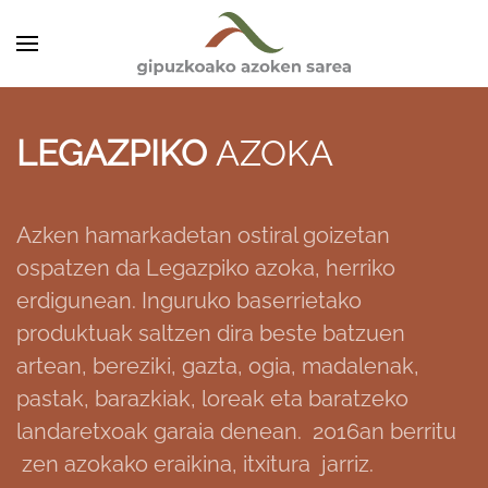
Skip to main content
LEGAZPIKO
AZOKA
Azken hamarkadetan ostiral goizetan
ospatzen da Legazpiko azoka, herriko
erdigunean. Inguruko baserrietako
produktuak saltzen dira beste batzuen
artean, bereziki, gazta, ogia, madalenak,
pastak, barazkiak, loreak eta baratzeko
landaretxoak garaia denean.
2016an berritu
zen azokako eraikina, itxitura jarriz.